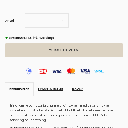
Sænk
Øg
Antal
-
+
antal
antal
●
LEVERINGSTID: 1-3 hverdage
for
for
Skærebræt,
Skærebræt,
Bread
Bread
FRAGT & RETUR
GAVE?
BESKRIVELSE
Bring varme og naturlig charme til dit køkken med dette smukke
skærebræt fra Nicolas Vahé. Lavet af holdbart akacietræ er det ikke
bare et praktisk redskab, men også et stilfuldt element til både
servering og indretning.
Skærebrættet er designet med et praktisk håndtag, der gør det nemt