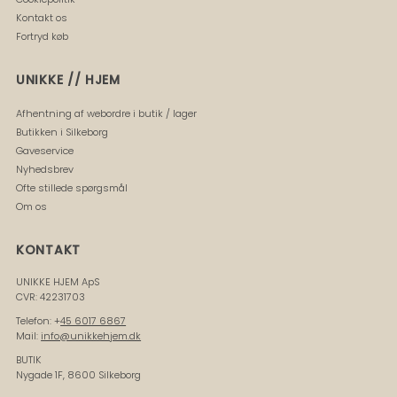
Kontakt os
Fortryd køb
UNIKKE // HJEM
Afhentning af webordre i butik / lager
Butikken i Silkeborg
Gaveservice
Nyhedsbrev
Ofte stillede spørgsmål
Om os
KONTAKT
UNIKKE HJEM ApS
CVR: 42231703
Telefon: +
45 6017 6867
Mail:
info@unikkehjem.dk
BUTIK
Nygade 1F, 8600 Silkeborg