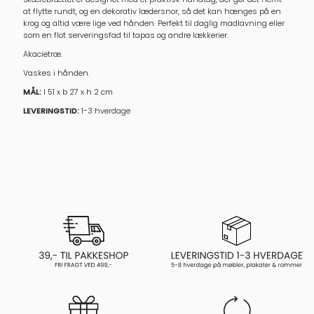
at flytte rundt, og en dekorativ lædersnor, så det kan hænges på en
krog og altid være lige ved hånden. Perfekt til daglig madlavning eller
som en flot serveringsfad til tapas og andre lækkerier.
Akacietræ.
Vaskes i hånden.
MÅL:
l 51 x b 27 x h 2 cm
LEVERINGSTID:
1-3 hverdage