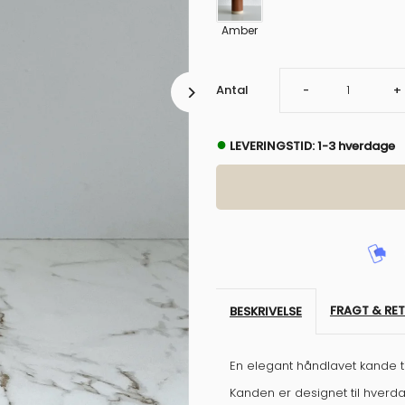
Amber
Sænk
Ø
Antal
-
+
antal
a
●
LEVERINGSTID: 1-3 hverdage
for
f
Kande,
K
Lille,
Li
Vanille
V
FRAGT & RE
BESKRIVELSE
En elegant håndlavet kande ti
Kanden er designet til hverda