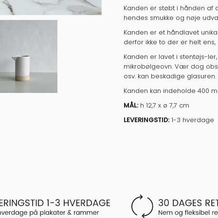
Kanden er støbt i hånden af d
hendes smukke og nøje udval
Kanden er et håndlavet unika 
derfor ikke to der er helt ens
Kanden er lavet i stentøjs-l
mikrobølgeovn. Vær dog obs v
osv. kan beskadige glasuren.
Kanden kan indeholde 400 m
MÅL:
h 12,7 x ø 7,7 cm
LEVERINGSTID:
1-3 hverdage