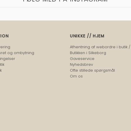
TION
UNIKKE // HJEM
vering
Afhentning af webordre i butik /
sret og ombytning
Butikken i Silkeborg
ingelser
Gaveservice
tik
Nyhedsbrev
k
Ofte stillede spørgsmål
Om os