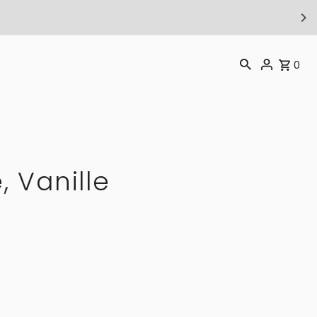
T
0
, Vanille