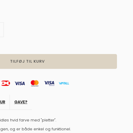
g
ntal
or
ande,
lle,
anille
TUR
GAVE?
dløs hvid farve med "pletter".
gen, og er både enkel og funktionel.