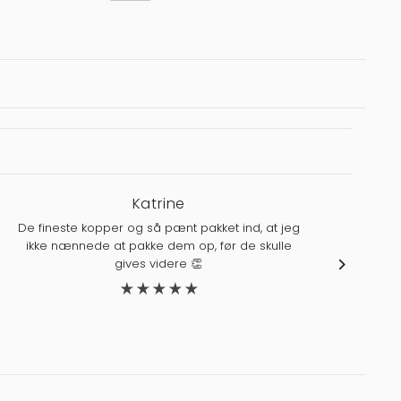
Katrine
De fineste kopper og så pænt pakket ind, at jeg
ikke nænnede at pakke dem op, før de skulle
J
gives videre 👏