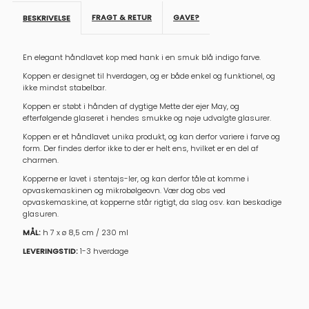
m.
m.
FRAGT & RETUR
GAVE?
BESKRIVELSE
hank,
hank,
En elegant håndlavet kop med hank i en smuk blå indigo farve.
Indigo
Indigo
Koppen er designet til hverdagen, og er både enkel og funktionel, og
ikke mindst stabelbar.
Koppen er støbt i hånden af dygtige Mette der ejer May, og
efterfølgende glaseret i hendes smukke og nøje udvalgte glasurer.
Koppen er et håndlavet unika produkt, og kan derfor variere i farve og
form. Der findes derfor ikke to der er helt ens, hvilket er en del af
charmen.
Kopperne er lavet i stentøjs-ler, og kan derfor tåle at komme i
opvaskemaskinen og mikrobølgeovn. Vær dog obs ved
opvaskemaskine, at kopperne står rigtigt, da slag osv. kan beskadige
glasuren.
MÅL:
h 7 x ø 8,5 cm / 230 ml
LEVERINGSTID:
1-3 hverdage