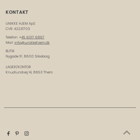
KONTAKT
UNIKKE HJEM ApS
CVR: 42231703
Telefon: +
45 6017 6867
Mail:
info@unikkehjem.dk
BUTIK
Nygade 1F, 8600 Silkeborg
LAGER/KONTOR
Knudlundvej 14, 8653 Them