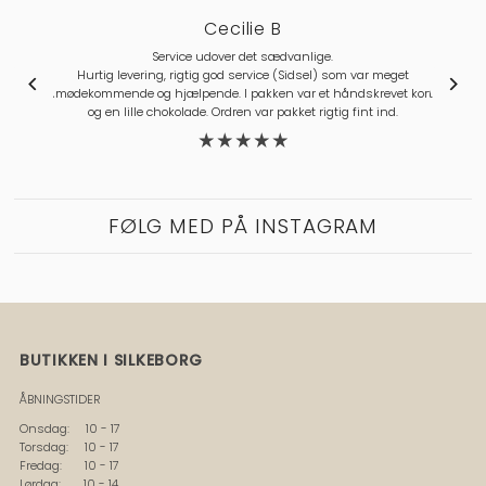
Helle M
Lækreste sager - og hurtig behandling og leveri
om var meget
åndskrevet kort
g fint ind.
FØLG MED PÅ INSTAGRAM
BUTIKKEN I SILKEBORG
ÅBNINGSTIDER
Onsdag: 10 - 17
Torsdag: 10 - 17
Fredag: 10 - 17
Lørdag: 10 - 14