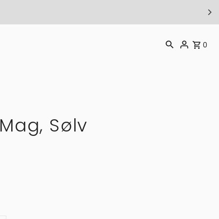
T
0
Mag, Sølv