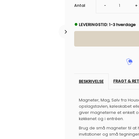
Sænk
Ø
Antal
-
+
antal
a
●
LEVERINGSTID: 1-3 hverdage
for
f
Magneter,
M
Mag,
M
Sølv
S
FRAGT & RE
BESKRIVELSE
Magneter, Mag, Sølv fra Hous
opslagstavlen, køleskabet ell
giver magneterne et enkelt og 
køkkenet og i entréen.
Brug de små magneter til at hol
invitationer og små tegninger