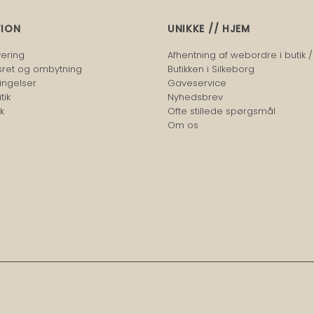
TION
UNIKKE // HJEM
vering
Afhentning af webordre i butik /
sret og ombytning
Butikken i Silkeborg
ingelser
Gaveservice
tik
Nyhedsbrev
k
Ofte stillede spørgsmål
Om os