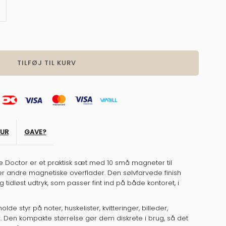
g
ntal
or
agneter,
ag,
ølv
TUR
GAVE?
e Doctor er et praktisk sæt med 10 små magneter til
er andre magnetiske overflader. Den sølvfarvede finish
tidløst udtryk, som passer fint ind på både kontoret, i
de styr på noter, huskelister, kvitteringer, billeder,
. Den kompakte størrelse gør dem diskrete i brug, så det