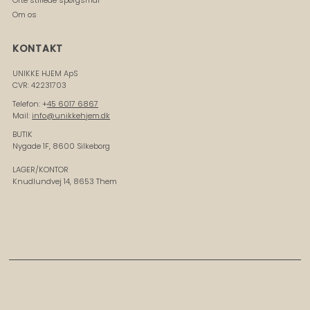
Om os
KONTAKT
UNIKKE HJEM ApS
CVR: 42231703
Telefon: +
45 6017 6867
Mail:
info@unikkehjem.dk
BUTIK
Nygade 1F, 8600 Silkeborg
LAGER/KONTOR
Knudlundvej 14, 8653 Them