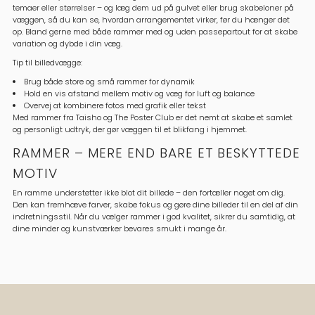
temaer eller størrelser – og læg dem ud på gulvet eller brug skabeloner på
væggen, så du kan se, hvordan arrangementet virker, før du hænger det
op. Bland gerne med både rammer med og uden passepartout for at skabe
variation og dybde i din væg.
Tip til billedvægge:
Brug både store og små rammer for dynamik
Hold en vis afstand mellem motiv og væg for luft og balance
Overvej at kombinere fotos med grafik eller tekst
Med rammer fra Taisho og The Poster Club er det nemt at skabe et samlet
og personligt udtryk, der gør væggen til et blikfang i hjemmet.
RAMMER – MERE END BARE ET BESKYTTEDE
MOTIV
En ramme understøtter ikke blot dit billede – den fortæller noget om dig.
Den kan fremhæve farver, skabe fokus og gøre dine billeder til en del af din
indretningsstil. Når du vælger rammer i god kvalitet, sikrer du samtidig, at
dine minder og kunstværker bevares smukt i mange år.