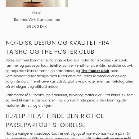
Noeje
Ramme, Verk, Kunstramme
595,00 DKK
NORDISK DESIGN OG KVALITET FRA
TAISHO OG THE POSTER CLUB
Vores rammer kommer fra to stærke brands inden for plakater, kunstryk,
rammer og passepartout:
taisho
, som er kendt for sit enkle, nordiske udtryk
og høje håndværksmæssige standarder, og
The Poster Club
, som
kombinerer tidløst design med funktionalitet. Deres rammer er et oplagt
valg, når du vil fremhæve kunsttryk, grafiske plakater eller familiefotografier
på en elegant og stilfuld måde.
Rammerne fås i forskellige størrelser, farver og materialer – fra klassisk sort
og hvid til varme trænuancer – så du kan finde præcis den løsning, der
matcher din stil og dit hjem.
HJÆLP TIL AT FINDE DEN RIGTIGE
PASSEPARTOUT STØRRELSE
Når du vælger en passepartout, er det vigtigt at være opmærksom på mål
og proportioner. Ofte angives passepartout i to mål:
indre mål
og
ydre mål
.