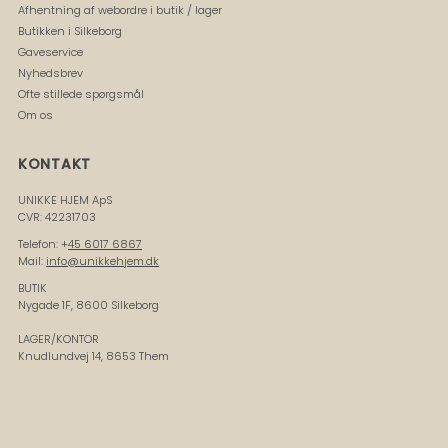
Afhentning af webordre i butik / lager
Butikken i Silkeborg
Gaveservice
Nyhedsbrev
Ofte stillede spørgsmål
Om os
KONTAKT
UNIKKE HJEM ApS
CVR: 42231703
Telefon: +
45 6017 6867
Mail:
info@unikkehjem.dk
BUTIK
Nygade 1F, 8600 Silkeborg
LAGER/KONTOR
Knudlundvej 14, 8653 Them