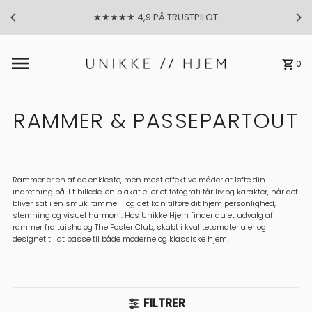
★★★★★ 4,9 PÅ TRUSTPILOT
Gå til indhold
0
RAMMER & PASSEPARTOUT
Rammer er en af de enkleste, men mest effektive måder at løfte din
indretning på. Et billede, en plakat eller et fotografi får liv og karakter, når det
bliver sat i en smuk ramme – og det kan tilføre dit hjem personlighed,
stemning og visuel harmoni. Hos Unikke Hjem finder du et udvalg af
rammer fra taisho og The Poster Club, skabt i kvalitetsmaterialer og
designet til at passe til både moderne og klassiske hjem.
FILTRER