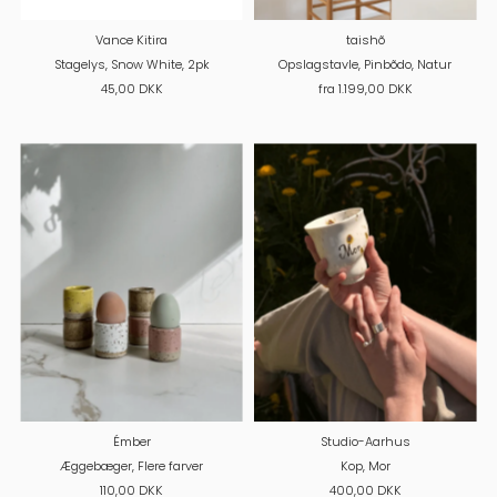
Vance Kitira
taishõ
Stagelys, Snow White, 2pk
Opslagstavle, Pinbõdo, Natur
45,00 DKK
fra 1.199,00 DKK
Émber
Studio-Aarhus
Æggebæger, Flere farver
Kop, Mor
110,00 DKK
400,00 DKK