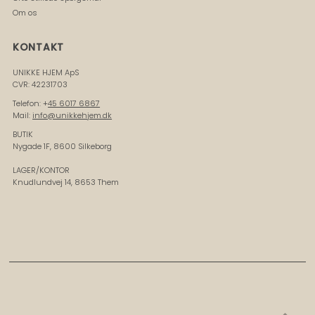
Om os
KONTAKT
UNIKKE HJEM ApS
CVR: 42231703
Telefon: +
45 6017 6867
Mail:
info@unikkehjem.dk
BUTIK
Nygade 1F, 8600 Silkeborg
LAGER/KONTOR
Knudlundvej 14, 8653 Them