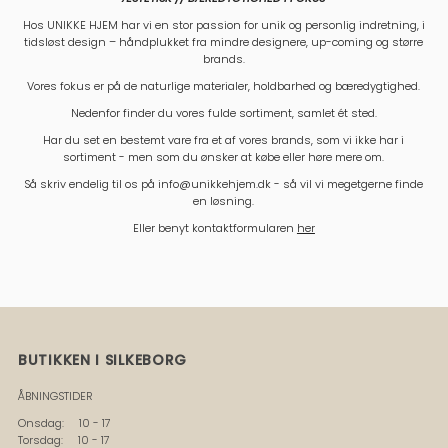
Hos UNIKKE HJEM har vi en stor passion for unik og personlig indretning, i
tidsløst design – håndplukket fra mindre designere, up-coming og større
brands.
Vores fokus er på de naturlige materialer, holdbarhed og bæredygtighed.
Nedenfor finder du vores fulde sortiment, samlet ét sted.
Har du set en bestemt vare fra et af vores brands, som vi ikke har i
sortiment - men som du ønsker at købe eller høre mere om.
Så skriv endelig til os på info@unikkehjem.dk - så vil vi megetgerne finde
en løsning.
Eller benyt kontaktformularen
her
BUTIKKEN I SILKEBORG
ÅBNINGSTIDER
Onsdag: 10 - 17
Torsdag: 10 - 17