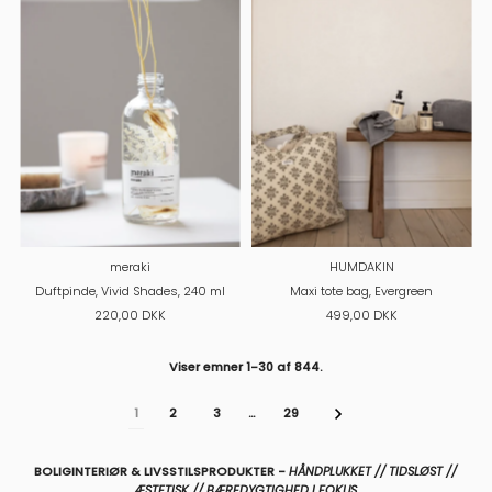
meraki
HUMDAKIN
Duftpinde, Vivid Shades, 240 ml
Maxi tote bag, Evergreen
220,00 DKK
499,00 DKK
Viser emner 1-30 af 844.
1
2
3
…
29
BOLIGINTERIØR & LIVSSTILSPRODUKTER -
HÅNDPLUKKET // TIDSLØST //
ÆSTETISK // BÆREDYGTIGHED I FOKUS