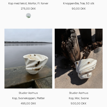
Kop med tekst, Morfar, Fl. farver
Knappenåle, Træ, 50 stk
275,00 DKK
90,00 DKK
Studio-Aarhus
Studio-Aarhus
Kop, Svanekoppen, Pletter
Kop, Mor, Svane
495,00 DKK
500,00 DKK