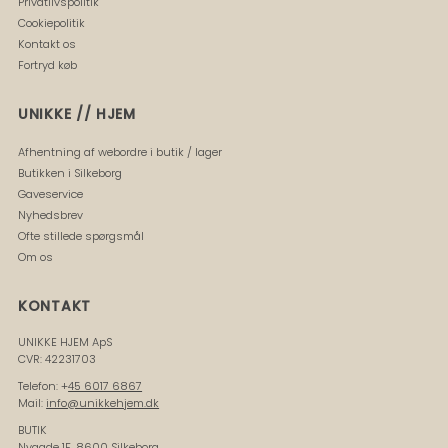
Privatlivspolitik
Cookiepolitik
Kontakt os
Fortryd køb
UNIKKE // HJEM
Afhentning af webordre i butik / lager
Butikken i Silkeborg
Gaveservice
Nyhedsbrev
Ofte stillede spørgsmål
Om os
KONTAKT
UNIKKE HJEM ApS
CVR: 42231703
Telefon: +
45 6017 6867
Mail:
info@unikkehjem.dk
BUTIK
Nygade 1F, 8600 Silkeborg