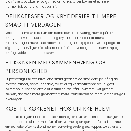
praktiske produkter er valgt med omtanke, bliver køkkenet et mere
harmonisk og rart rum at være i.
DELIKATESSER OG KRYDDERIER TIL MERE
SMAG I HVERDAGEN
Køkkenet handler ikke kun om redskaber og servering, men også om
smagsoplevelser.
Delikatesser og krydderier
er med til at tilføre
madlavningen mere inspiration, personlighed og glæde. De er oplagte til
dig, der gerne vil gøre lidt ekstra ud af både hverdagsretter, servering og
små gaveidéer til madelskeren.
ET KØKKEN MED SAMMENHÆNG OG
PERSONLIGHED
Et personligt køkken bliver ofte skabt gennem de små detaljer. Når glas,
kopper, kander, serveringsdele, tekstiler og køkkentilbehør spiller godt
sammen, bliver det lettere at skabe en rød tråd i rummet. Det giver et
køkken, der føles mere gennemført, mere indbydende og mere rart at bruge i
hverdagen.
KØB TIL KØKKENET HOS UNIKKE HJEM
Hos Unikke Hjem finder du inspiration og produkter til køkkenet, der gør det
nemt at skabe et rum med funktion, varme og en gennemført stil. Uanset
om du leder efter køkkentilbehør, serveringsdele, glas, kopper, tekstiler eller