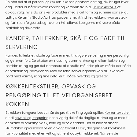
En stor del af et personligt køkken skabes gennem de ting, du bruger hver
dag. Derfor er håndlavede kopper og keramik fra bl.a.
Studio Aarhus
et
oplagt valg, hvis du ønsker produkter med sjæl, form og et mere sanseligt
udtryk. Keramik Studio Aarhus passer smukt ind i et køkken, hvor æstetik
og funktion følges ad, og hvor en håndlavet kop gerne må være både
praktisk og dekorativ.
KANDER, TALLERKNER, SKÅLE OG FADE TIL
SERVERING
Kander
,
tallerkner, skåle og fade
er med til at gøre servering mere personlig
og gennemført. De skaber en naturlig sammenhæng mellem køkken og
borddækning og gør det nemmere at anrette måltider på en måde, der både
er praktisk og indbydende. Med de rette serveringsdele kan du skabe et
bord med varme, ro og fine detaljer til både hverdag og gæster.
KØKKENTEKSTILER, OPVASK OG
RENGØRING TIL ET VELORGANISERET
KØKKEN
Et køkken fungerer bedst, når de praktiske ting også spiller.
Køkkentekstiler
,
alt til
opvask og rengøring
er en vigtig del af de daglige rutiner og er med til
at skabe ro omkring vask, bord og arbejdsflader. Her er blandt andet
Humdakin opvaskesæbe en oplagt favorit til dig, der gerne vil kombinere
funktionalitet med et enkelt og stilrent udtryk i køkkenet. Når selv de