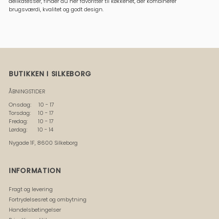
delikatesser, finder du her favoritter til køkkenet, der kombinerer
brugsværdi, kvalitet og godt design.
BUTIKKEN I SILKEBORG
ÅBNINGSTIDER
Onsdag: 10 - 17
Torsdag: 10 - 17
Fredag: 10 - 17
Lørdag: 10 - 14
Nygade 1F, 8600 Silkeborg
INFORMATION
Fragt og levering
Fortrydelsesret og ombytning
Handelsbetingelser