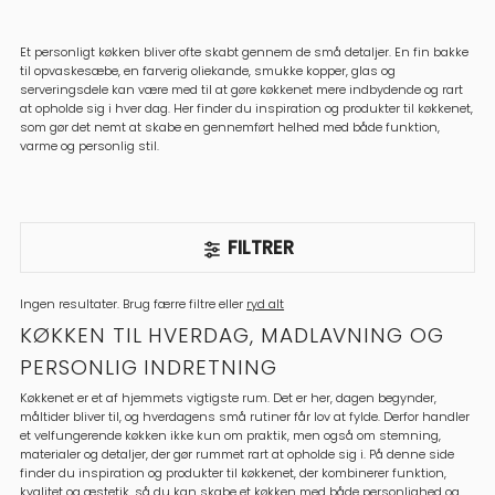
Et personligt køkken bliver ofte skabt gennem de små detaljer. En fin bakke
til opvaskesæbe, en farverig oliekande, smukke kopper, glas og
serveringsdele kan være med til at gøre køkkenet mere indbydende og rart
at opholde sig i hver dag. Her finder du inspiration og produkter til køkkenet,
som gør det nemt at skabe en gennemført helhed med både funktion,
varme og personlig stil.
FILTRER
Ingen resultater. Brug færre filtre eller
ryd alt
KØKKEN TIL HVERDAG, MADLAVNING OG
PERSONLIG INDRETNING
Køkkenet er et af hjemmets vigtigste rum. Det er her, dagen begynder,
måltider bliver til, og hverdagens små rutiner får lov at fylde. Derfor handler
et velfungerende køkken ikke kun om praktik, men også om stemning,
materialer og detaljer, der gør rummet rart at opholde sig i. På denne side
finder du inspiration og produkter til køkkenet, der kombinerer funktion,
kvalitet og æstetik, så du kan skabe et køkken med både personlighed og