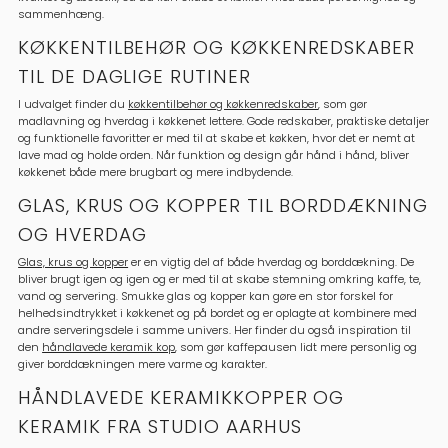
sammenhæng.
KØKKENTILBEHØR OG KØKKENREDSKABER
TIL DE DAGLIGE RUTINER
I udvalget finder du
køkkentilbehør og køkkenredskaber
, som gør
madlavning og hverdag i køkkenet lettere. Gode redskaber, praktiske detaljer
og funktionelle favoritter er med til at skabe et køkken, hvor det er nemt at
lave mad og holde orden. Når funktion og design går hånd i hånd, bliver
køkkenet både mere brugbart og mere indbydende.
GLAS, KRUS OG KOPPER TIL BORDDÆKNING
OG HVERDAG
Glas, krus og kopper
er en vigtig del af både hverdag og borddækning. De
bliver brugt igen og igen og er med til at skabe stemning omkring kaffe, te,
vand og servering. Smukke glas og kopper kan gøre en stor forskel for
helhedsindtrykket i køkkenet og på bordet og er oplagte at kombinere med
andre serveringsdele i samme univers. Her finder du også inspiration til
den
håndlavede keramik kop
, som gør kaffepausen lidt mere personlig og
giver borddækningen mere varme og karakter.
HÅNDLAVEDE KERAMIKKOPPER OG
KERAMIK FRA STUDIO AARHUS